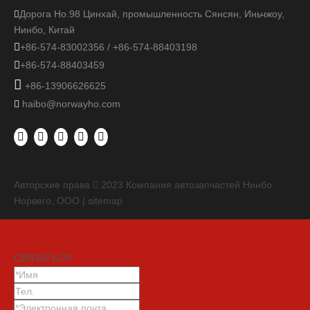
Дорога Но.98 Цинхай, промышленность Сянсян, Иньчжоу,

Нинбо, Китай

+86-574-83002356 / +86-574-88403198

+86-574-88403459

+86-13906626625
haibo@norwayho.com

Авторские права
2023
Компания автозапчастей Нинбо

Норвего, ООО |
sitemap
СВЯЗАТЬСЯ