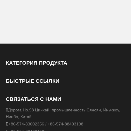
КАТЕГОРИЯ ПРОДУКТА
БЫСТРЫЕ ССЫЛКИ
СВЯЗАТЬСЯ С НАМИ
Дорога Но.98 Цинхай, промышленность Сянсян, Иньчжоу,

Нинбо, Китай

+86-574-83002356 / +86-574-88403198