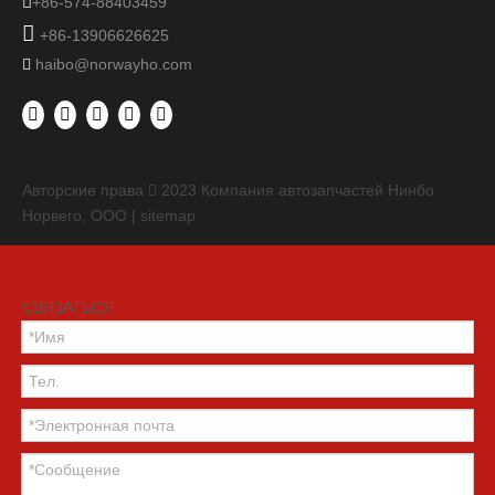

+86-574-88403459

+86-13906626625
haibo@norwayho.com

Авторские права
2023
Компания автозапчастей Нинбо

Норвего, ООО |
sitemap
СВЯЗАТЬСЯ