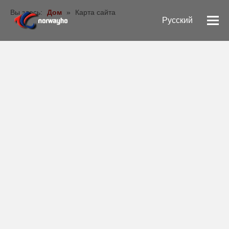
Вы здесь:
Дом
»
Карта сайта
Pусский
English
Español