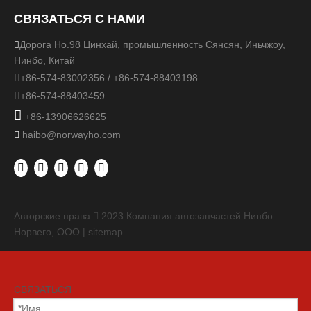
СВЯЗАТЬСЯ С НАМИ
Дорога Но.98 Цинхай, промышленность Сянсян, Иньчжоу,

Нинбо, Китай

+86-574-83002356 / +86-574-88403198

+86-574-88403459

+86-13906626625
haibo@norwayho.com

Авторские права
2023
Компания автозапчастей Нинбо

Норвего, ООО |
sitemap
СВЯЗАТЬСЯ