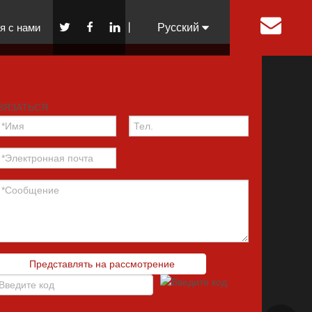
я с нами
丨
Pусский
English
Español
ВЯЗАТЬСЯ
Представлять на рассмотрение