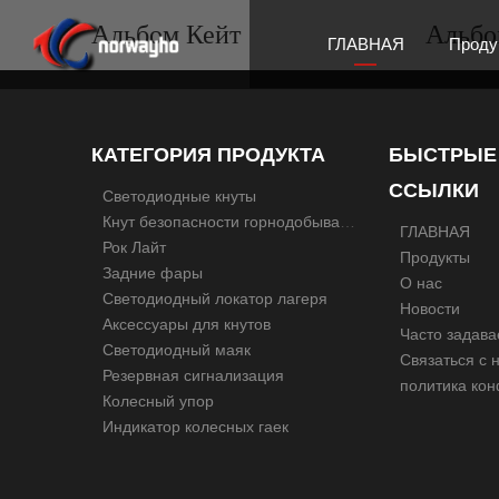
Альбом Кейт
Альбо
ГЛАВНАЯ
Проду
Свет
КАТЕГОРИЯ ПРОДУКТА
БЫСТРЫЕ
ССЫЛКИ
Светодиодные кнуты
Кнут безопасности горнодобывающей промышленности
ГЛАВНАЯ
Свет
Рок Лайт
Продукты
Задние фары
О нас
Светодиодный локатор лагеря
Новости
Аксессуары для кнутов
Светодиодный маяк
Связаться с 
Резервная сигнализация
Колесный упор
Индикатор колесных гаек