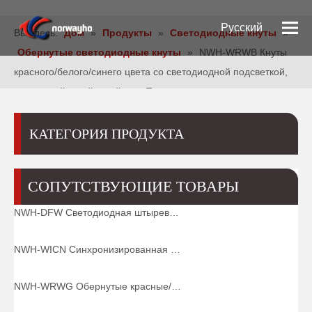
Pусский
Вы здесь:
Дом
»
Продукты
»
Светодиодные кнуты
»
Обернутые светодиодные кнуты
»
NWH-WRWB Кнуты
English
красного/белого/синего цвета со светодиодной подсветкой,
одинарный устойчивый кнут Патриот
Español
КАТЕГОРИЯ ПРОДУКТА
СОПУТСТВУЮЩИЕ ТОВАРЫ
NWH-DFW Светодиодная штыревая конструкция с двойной оболочкой и пружинным основанием с быстросъемным креплением
NWH-WICN Синхронизированная светодиодная штырь со свободной обмоткой
NWH-WRWG Обернутые красные/белые/зеленые кнуты со светодиодной подсветкой Мексиканский кнут для бездорожья