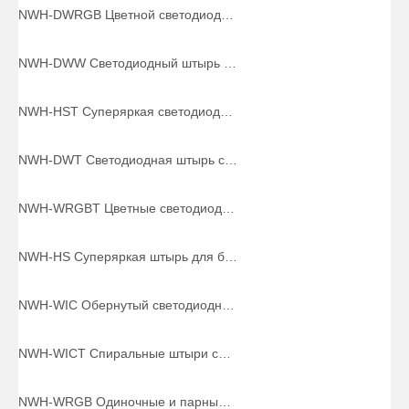
NWH-DWRGB Цветной светодиодный индикатор RGB в двойной обертке для вождения в тяжелых условиях
NWH-DWW Светодиодный штырь в двойной упаковке Dream Color для тяжелых условий эксплуатации, быстросъемный механизм и пружина
NWH-HST Суперяркая светодиодная штанга для багги с постоянным или мигающим верхним светом
NWH-DWT Светодиодная штырь с двойной обмоткой и пружинным основанием с быстросъемным креплением
NWH-WRGBT Цветные светодиодные ленты RGB с верхней светодиодной подсветкой для бездорожья
NWH-HS Суперяркая штырь для багги, одноцветный светодиодный штырь
NWH-WIC Обернутый светодиодный светильник Dream/Chasing/Dansing Color для ATV/UTV/RZR
NWH-WICT Спиральные штыри со светодиодной подсветкой и верхней светодиодной подсветкой
NWH-WRGB Одиночные и парные штыри в обертке с цветной светодиодной подсветкой RGB