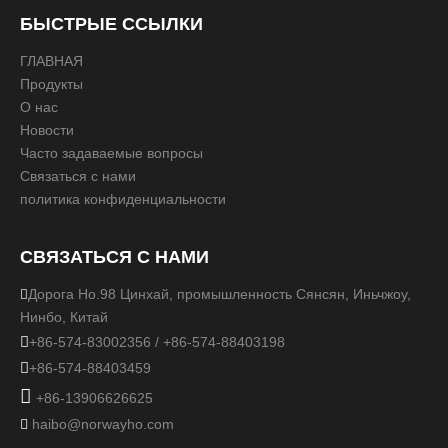
UL8750, сертифицирован CE
БЫСТРЫЕ ССЫЛКИ
2 фута
3 фута
4 фута
5 футов
6 футов
ГЛАВНАЯ
Размер:
Продукты
О нас
1 шт.
1 пара
1 ш
Новости
Двойной:
т.
1 пара
Часто задаваемые вопросы
Связаться с нами
Количество:
политика конфиденциальности
СВЯЗАТЬСЯ С НАМИ
Запрос цены
Добавить в корзину
Дорога Но.98 Цинхай, промышленность Сянсян, Иньчжоу,

Нинбо, Китай

+86-574-83002356 / +86-574-88403198

+86-574-88403459
Модель:
NWH-WRWB

+86-13906626625
Описание продукта
haibo@norwayho.com
