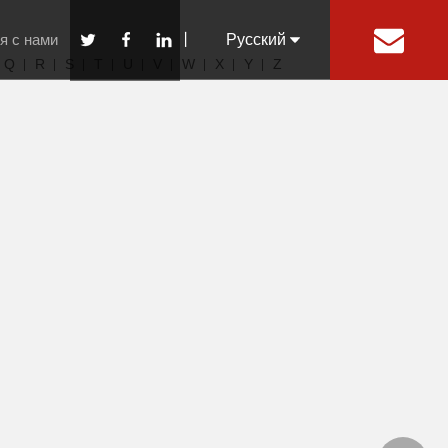
я с нами
丨
Pусский
Q
R
S
T
U
V
W
X
Y
Z
English
Español