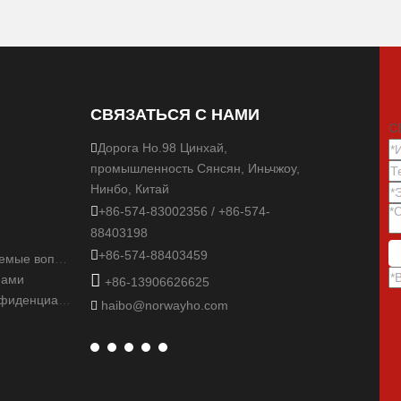
СВЯЗАТЬСЯ С НАМИ
С
Дорога Но.98 Цинхай,

промышленность Сянсян, Иньчжоу,
Нинбо, Китай

+86-574-83002356 / +86-574-
88403198

+86-574-88403459
Часто задаваемые вопросы

нами
+86-13906626625
политика конфиденциальности
haibo@norwayho.com
