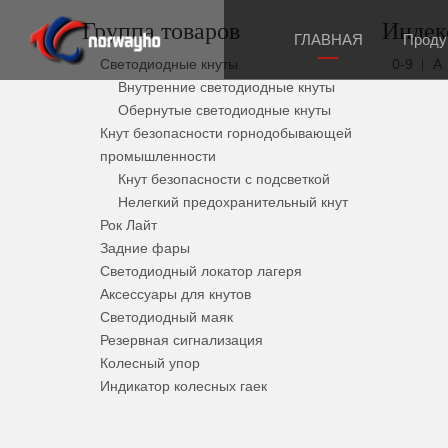
Группа товаров
Индек
ГЛАВНАЯ
Проду
Светодиодные кнуты
0-9
A
Внутренние светодиодные кнуты
Обернутые светодиодные кнуты
Свет
Кнут безопасности горнодобывающей
промышленности
Кнут безопасности с подсветкой
Нелегкий предохранительный кнут
Свет
Рок Лайт
Задние фары
Светодиодный локатор лагеря
Аксессуары для кнутов
Светодиодный маяк
Резервная сигнализация
Колесный упор
Индикатор колесных гаек