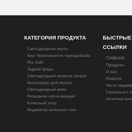
КАТЕГОРИЯ ПРОДУКТА
БЫСТРЫЕ
ССЫЛКИ
Светодиодные кнуты
Кнут безопасности горнодобывающей промышленности
ГЛАВНАЯ
Рок Лайт
Продукты
Задние фары
О нас
Светодиодный локатор лагеря
Новости
Аксессуары для кнутов
Светодиодный маяк
Связаться с 
Резервная сигнализация
Колесный упор
Индикатор колесных гаек